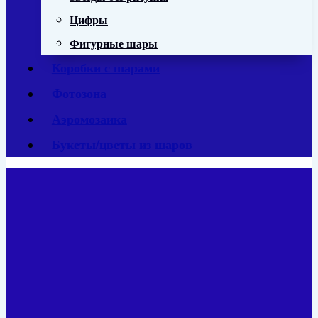
Цифры
Фигурные шары
Коробки с шарами
Фотозона
Аэромозаика
Букеты/цветы из шаров