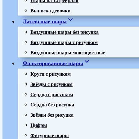
Выписка девочки
Латексные шары
Воздушные шары без рисунка
Воздушные шары с рисунком
Воздушные шары многоцветные
Фольгированные шары
Круги с рисунком
Звёзды с рисунком
Сердца с рисунком
Сердца без рисунка
Звёзды без рисунка
Цифры
Фигурные шары