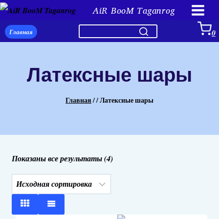
Перейти
AiR BooM Taganrog
к
Главная
0
содержимому
Латексные шары
Главная
/
/
Латексные шары
Показаны все результаты (4)