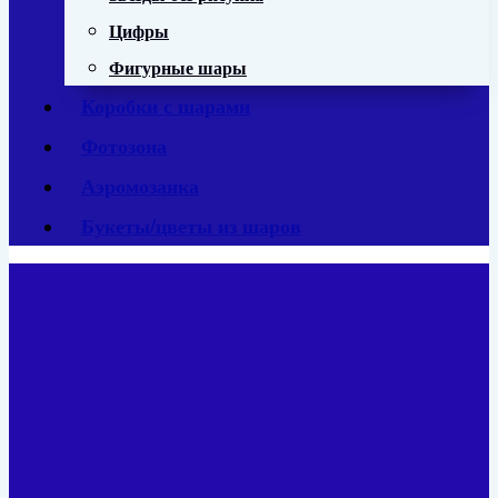
Цифры
Фигурные шары
Коробки с шарами
Фотозона
Аэромозаика
Букеты/цветы из шаров