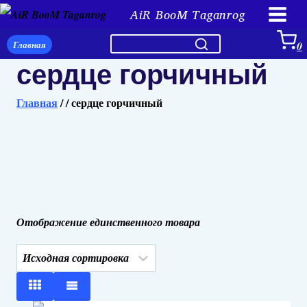
Перейти
AiR BooM Taganrog
к
Главная
0
содержимому
сердце горчичный
Главная
/
/
сердце горчичный
Отображение единственного товара