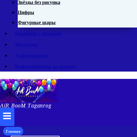
Звёзды без рисунка
Цифры
Фигурные шары
Коробки с шарами
Фотозона
Аэромозаика
Букеты/цветы из шаров
AiR BooM Taganrog
Главная