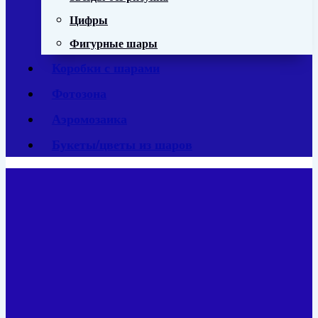
Цифры
Фигурные шары
Коробки с шарами
Фотозона
Аэромозаика
Букеты/цветы из шаров