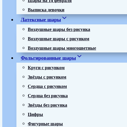
Выписка девочки
Латексные шары
Воздушные шары без рисунка
Воздушные шары с рисунком
Воздушные шары многоцветные
Фольгированные шары
Круги с рисунком
Звёзды с рисунком
Сердца с рисунком
Сердца без рисунка
Звёзды без рисунка
Цифры
Фигурные шары