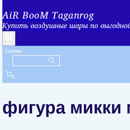
AiR BooM Taganrog
Купить воздушные шары по выгодной 
Главная
0
фигура микки 