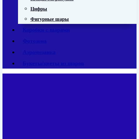
Цифры
Фигурные шары
Коробки с шарами
Фотозона
Аэромозаика
Букеты/цветы из шаров