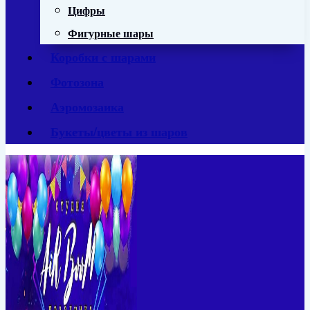
Цифры
Фигурные шары
Коробки с шарами
Фотозона
Аэромозаика
Букеты/цветы из шаров