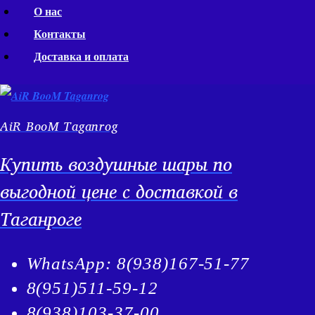
Перейти
О нас
к
Контакты
содержимому
Доставка и оплата
AiR BooM Taganrog
Купить воздушные шары по
выгодной цене с доставкой в
Таганроге
WhatsApp: 8(938)167-51-77
8(951)511-59-12
8(938)103-37-00