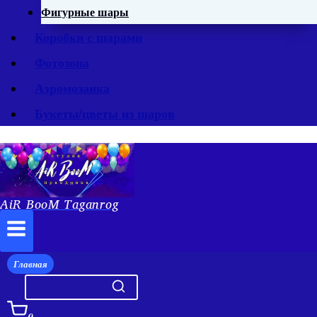
Фигурные шары
Коробки с шарами
Фотозона
Аэромозаика
Букеты/цветы из шаров
AiR BooM Taganrog
Главная
0