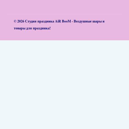
© 2026 Студия праздника AiR BooM - Воздушные шары и
товары для праздника!
Обзор корзины
Корзина пуста.
Композиции из шаров
Латексные шары
Фольгированные шары
Большие шары и Bubble
О нас
Доставка и оплата
Гарантии и возврат