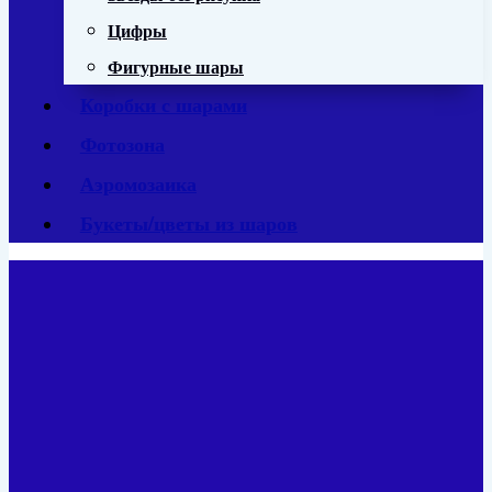
Цифры
Фигурные шары
Коробки с шарами
Фотозона
Аэромозаика
Букеты/цветы из шаров