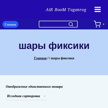
Перейти
AiR BooM Taganrog
к
содержимому
Главная
0
шары фиксики
Главная
/
/
шары фиксики
Отображение единственного товара