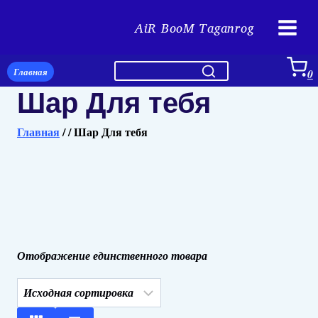
Перейти
AiR BooM Taganrog
к
содержимому
Главная
0
Шар Для тебя
Главная
/
/
Шар Для тебя
Отображение единственного товара