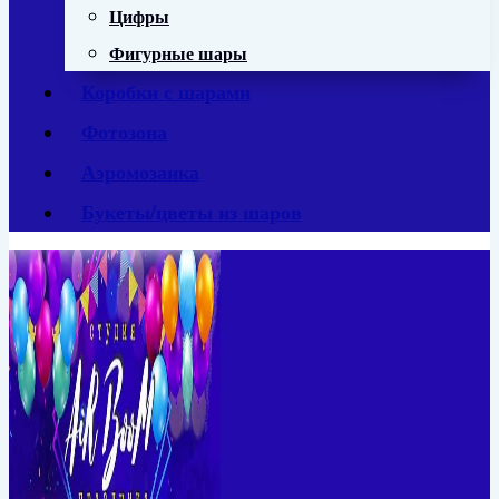
Цифры
Фигурные шары
Коробки с шарами
Фотозона
Аэромозаика
Букеты/цветы из шаров