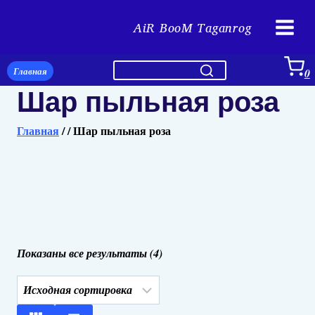
Перейти
AiR BooM Taganrog
к
содержимому
Главная
0
Шар пыльная роза
Главная
/
/
Шар пыльная роза
Показаны все результаты (4)