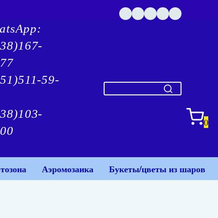
atsApp:
938)167-
-77
51)511-59-
938)103-
0
-00
тозона
Аэромозаика
Букеты/цветы из шаров