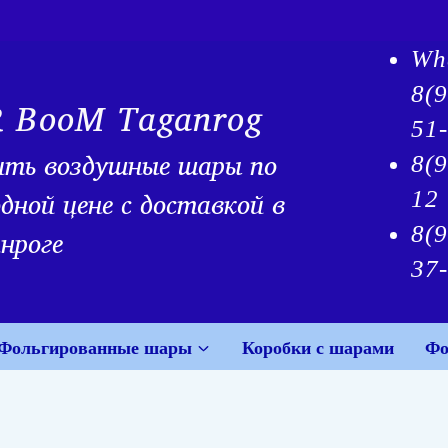
Wh
8(
R BooM Taganrog
51
ить воздушные шары по
8(9
дной цене с доставкой в
12
8(
нроге
37
Фольгированные шары
Коробки с шарами
Фо