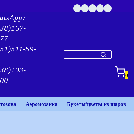
atsApp:
938)167-
-77
51)511-59-
938)103-
0
-00
тозона
Аэромозаика
Букеты/цветы из шаров