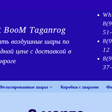
Wh
8(
R BooM Taganrog
51
ить воздушные шары по
8(9
дной цене с доставкой в
12
8(
нроге
37
Фольгированные шары
Коробки с шарами
Фо