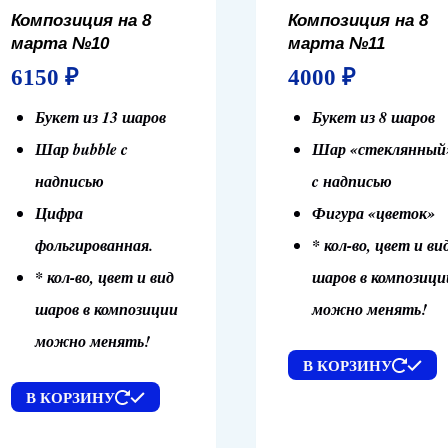
Композиция на 8
Композиция на 8
марта №10
марта №11
6150
₽
4000
₽
Букет из 13 шаров
Букет из 8 шаров
Шар bubble c
Шар «стеклянный
надписью
c надписью
Цифра
Фигура «цветок»
фольгированная.
* кол-во, цвет и ви
* кол-во, цвет и вид
шаров в композици
шаров в композиции
можно менять!
можно менять!
В КОРЗИНУ
В КОРЗИНУ