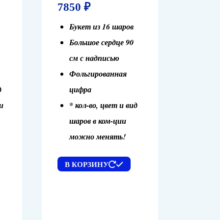
7850
₽
Букет из 16 шаров
Большое сердце 90
см с надписью
Фольгированная
д
цифра
и
* кол-во, цвет и вид
шаров в ком-ции
можно менять!
В КОРЗИНУ