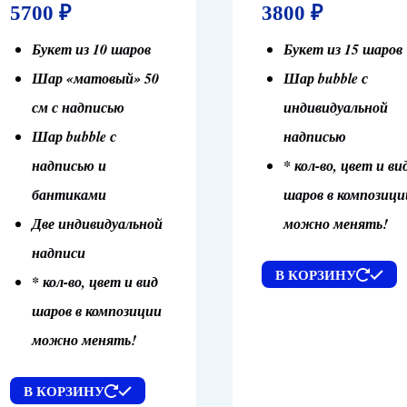
5700
₽
3800
₽
Букет из 10 шаров
Букет из 15 шаров
Шар «матовый» 50
Шар bubble с
см с надписью
индивидуальной
Шар bubble с
надписью
надписью и
* кол-во, цвет и ви
бантиками
шаров в композици
Две индивидуальной
можно менять!
надписи
В КОРЗИНУ
* кол-во, цвет и вид
шаров в композиции
можно менять!
В КОРЗИНУ