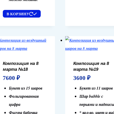
В КОРЗИНУ
Композиция на 8
Композиция на 8
марта №18
марта №19
7600
₽
3600
₽
Букет из 15 шаров
Букет из 11 шаров
Фольгированная
Шар bubble с
цифра
перьями и надпис
Фигура бабочка
* кол-во, цвет и ви