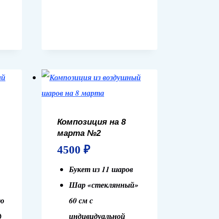
Композиция на 8
марта №2
4500
₽
Букет из 11 шаров
Шар «стеклянный»
ью
60 см с
д
индивидуальной