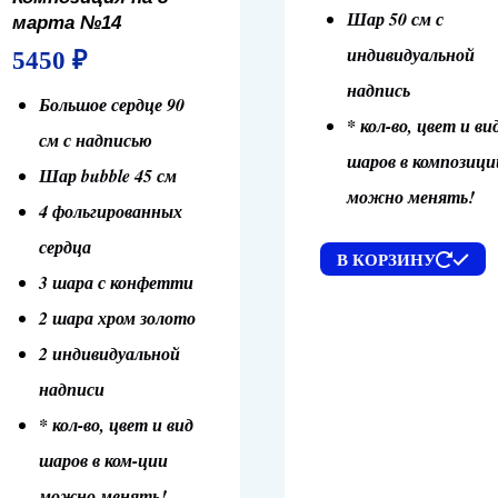
Шар 50 см с
марта №14
индивидуальной
5450
₽
надпись
Большое сердце 90
* кол-во, цвет и ви
см с надписью
шаров в композици
Шар bubble 45 см
можно менять!
4 фольгированных
сердца
В КОРЗИНУ
3 шара с конфетти
2 шара хром золото
2 индивидуальной
надписи
* кол-во, цвет и вид
шаров в ком-ции
можно менять!