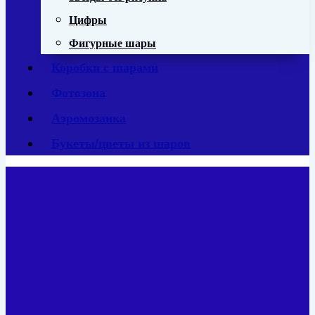
Цифры
Фигурные шары
Коробки с шарами
Фотозона
Аэромозаика
Букеты/цветы из шаров