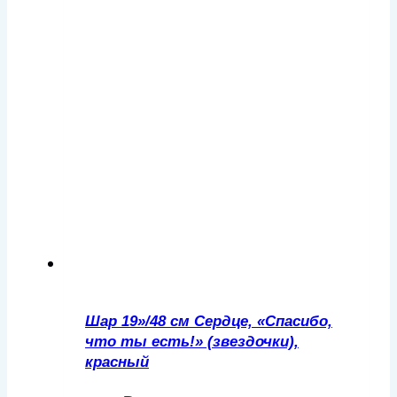
Шар 19»/48 см Сердце, «Спасибо,
что ты есть!» (звездочки),
красный