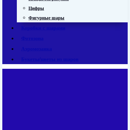
Цифры
Фигурные шары
Коробки с шарами
Фотозона
Аэромозаика
Букеты/цветы из шаров