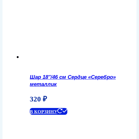
Шар 18″/46 см Сердце «Серебро»
металлик
320
₽
В КОРЗИНУ