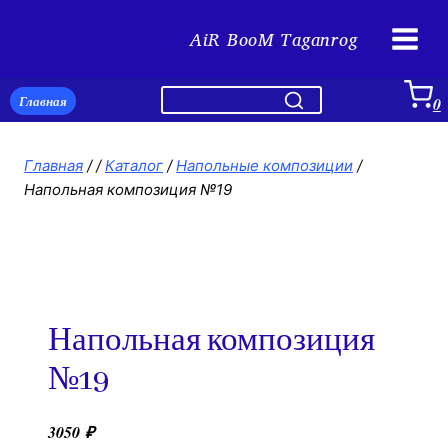
Перейти
AiR BooM Taganrog
к
содержимому
Главная
0
Главная
/
/
Каталог
/
Напольные композиции
/
Напольная композиция №19
Напольная композиция
№19
3050
₽