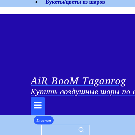
Букеты/цветы из шаров
AiR BooM Taganrog
Купить воздушные шары по в
Главная