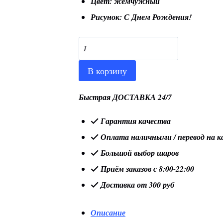
Цвет: жемчужный
Рисунок: С Днем Рождения!
Количество
товара
В корзину
Шар
18"/46
Быстрая ДОСТАВКА 24/7
см
Гарантия качества
Звезда,
Оплата наличными / перевод на к
"С
Большой выбор шаров
Днем
Приём заказов с 8:00-22:00
Рождения!"
Доставка от 300 руб
(яркие
краски),
Описание
Градиент