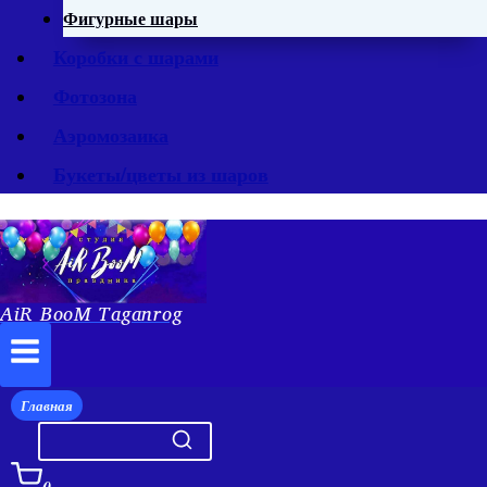
Фигурные шары
Коробки с шарами
Фотозона
Аэромозаика
Букеты/цветы из шаров
AiR BooM Taganrog
Главная
0