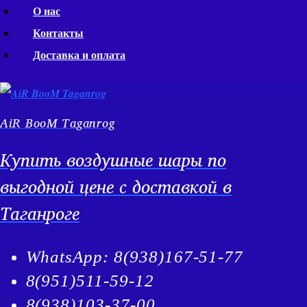
Перейти
О нас
к
Контакты
содержимому
Доставка и оплата
AiR BooM Taganrog
Купить воздушные шары по
выгодной цене с доставкой в
Таганроге
WhatsApp: 8(938)167-51-77
8(951)511-59-12
8(938)103-37-00