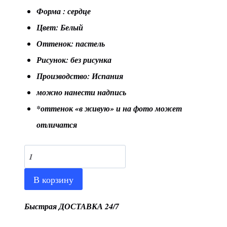
Форма : сердце
Цвет: Белый
Оттенок: пастель
Рисунок: без рисунка
Производство: Испания
можно нанести надпись
*оттенок «в живую» и на фото может
отличатся
Количество
товара
В корзину
Шар
18"/46
Быстрая ДОСТАВКА 24/7
см