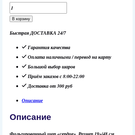
Количество
товара
В корзину
Шар
Быстрая ДОСТАВКА 24/7
19''/48
см
Гарантия качества
Сердце,
Оплата наличными / перевод на карту
"Королева!",
Большой выбор шаров
красный
Приём заказов с 8:00-22:00
Доставка от 300 руб
Описание
Описание
Фольгированный шар «сердце». Размер 19»/48 см.