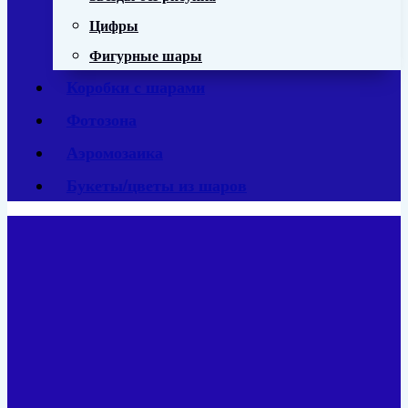
Цифры
Фигурные шары
Коробки с шарами
Фотозона
Аэромозаика
Букеты/цветы из шаров