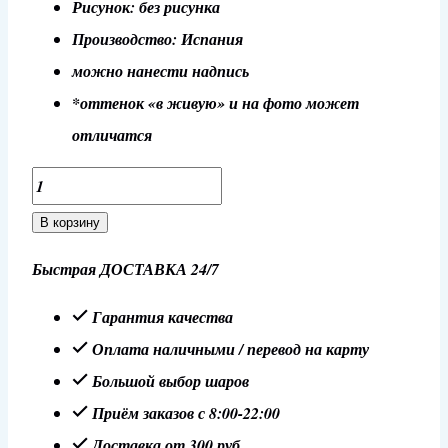
Рисунок: без рисунка
Производство: Испания
можно нанести надпись
*оттенок «в живую» и на фото может
отличатся
Количество
товара
В корзину
Шар
Быстрая ДОСТАВКА 24/7
32"/81
см
Гарантия качества
Сердце
Оплата наличными / перевод на карту
"Пурпурный"
Большой выбор шаров
металлик
Приём заказов с 8:00-22:00
Доставка от 300 руб