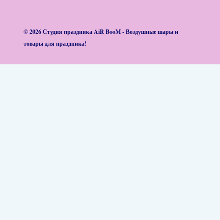
© 2026 Студия праздника AiR BooM - Воздушные шары и
товары для праздника!
Обзор корзины
Корзина пуста.
Композиции из шаров
Латексные шары
Фольгированные шары
Большие шары и Bubble
О нас
Доставка и оплата
Гарантии и возврат
Контакты