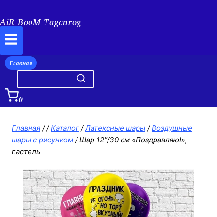
AiR BooM Taganrog
Главная
0
Главная
/
/
Каталог
/
Латексные шары
/
Воздушные
шары с рисунком
/
Шар 12″/30 см «Поздравляю!»,
пастель