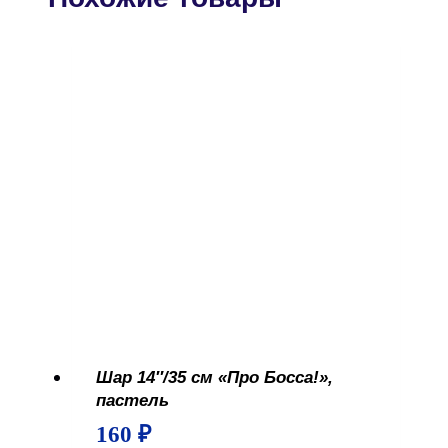
Шар 14″/35 см «Про Босса!»,
пастель
160
₽