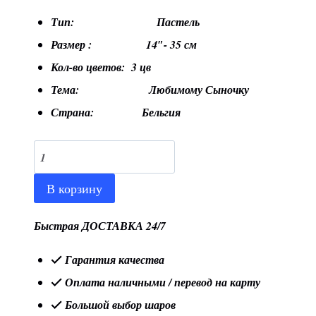
Тип: Пастель
Размер : 14″- 35 см
Кол-во цветов: 3 цв
Тема: Любимому Сыночку
Страна: Бельгия
Количество
товара
В корзину
Шар
14"/35
Быстрая ДОСТАВКА 24/7
см
Гарантия качества
"Любимому
Оплата наличными / перевод на карту
Сыночку",
Большой выбор шаров
пастель