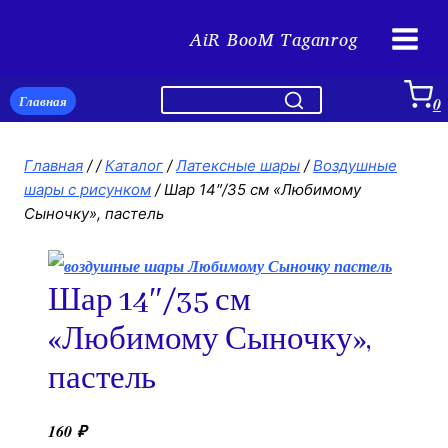
Перейти
AiR BooM Taganrog
к
содержимому
Главная
0
Главная
/
/
Каталог
/
Латексные шары
/
Воздушные
шары с рисунком
/
Шар 14″/35 см «Любимому
Сыночку», пастель
Шар 14″/35 см
«Любимому Сыночку»,
пастель
160
₽