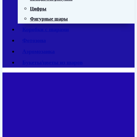
Цифры
Фигурные шары
Коробки с шарами
Фотозона
Аэромозаика
Букеты/цветы из шаров