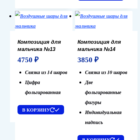
Композиция для
Композиция для
мальчика №13
мальчика №14
4750
₽
3850
₽
Связка из 14 шаров
Связка из 10 шаров
Цифра
Две
фольгированная
фольгированные
фигуры
В КОРЗИНУ
Индивидуальная
надпись
В КОРЗИНУ