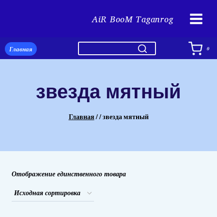
Перейти
AiR BooM Taganrog
к
содержимому
Главная
0
звезда мятный
Главная
/
/
звезда мятный
Отображение единственного товара