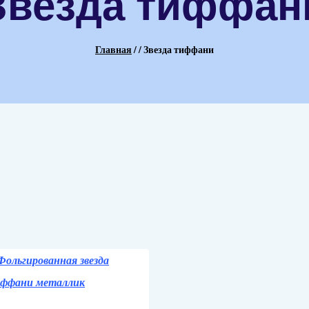
Звезда тиффан
Главная
/
/
Звезда тиффани