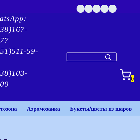
atsApp:
938)167-
-77
51)511-59-
938)103-
0
-00
тозона
Аэромозаика
Букеты/цветы из шаров