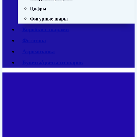
Цифры
Фигурные шары
Коробки с шарами
Фотозона
Аэромозаика
Букеты/цветы из шаров