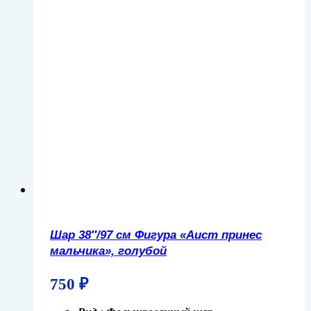
Шар 38″/97 см Фигура «Аист принес
мальчика», голубой
750
₽