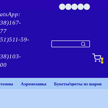
atsApp:
938)167-
-77
51)511-59-
938)103-
0
-00
тозона
Аэромозаика
Букеты/цветы из шаров