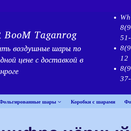
Wh
8(
R BooM Taganrog
51
ить воздушные шары по
8(9
дной цене с доставкой в
12
8(
нроге
37
Фольгированные шары
Коробки с шарами
Фо