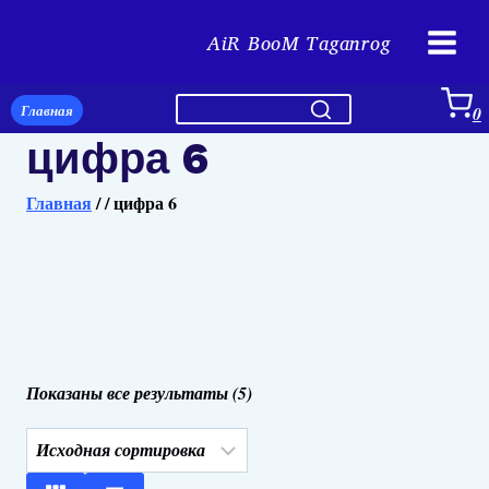
Перейти
AiR BooM Taganrog
к
содержимому
Главная
0
цифра 6
Главная
/
/
цифра 6
Показаны все результаты (5)