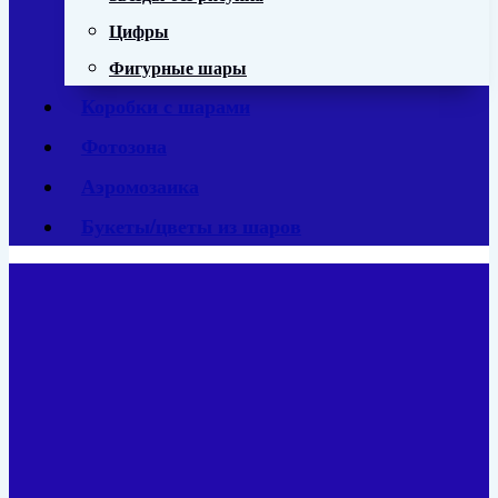
Цифры
Фигурные шары
Коробки с шарами
Фотозона
Аэромозаика
Букеты/цветы из шаров