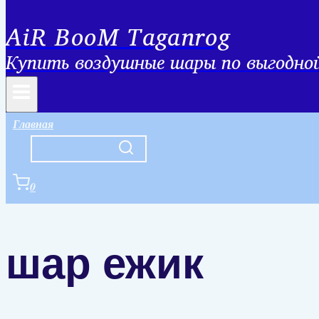
AiR BooM Taganrog
Купить воздушные шары по выгодной 
Главная
0
шар ежик