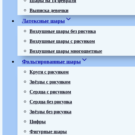
Выписка девочки
Латексные шары
Воздушные шары без рисунка
Воздушные шары с рисунком
Воздушные шары многоцветные
Фольгированные шары
Круги с рисунком
Звёзды с рисунком
Сердца с рисунком
Сердца без рисунка
Звёзды без рисунка
Цифры
Фигурные шары