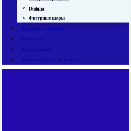
Цифры
Фигурные шары
Коробки с шарами
Фотозона
Аэромозаика
Букеты/цветы из шаров