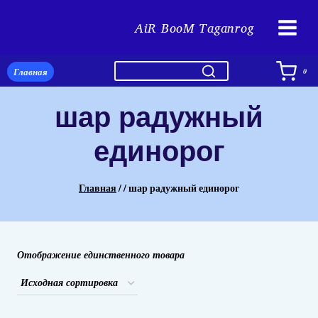
Перейти
AiR BooM Taganrog
к
содержимому
Главная
0
шар радужный
единорог
Главная
/
/
шар радужный единорог
Отображение единственного товара