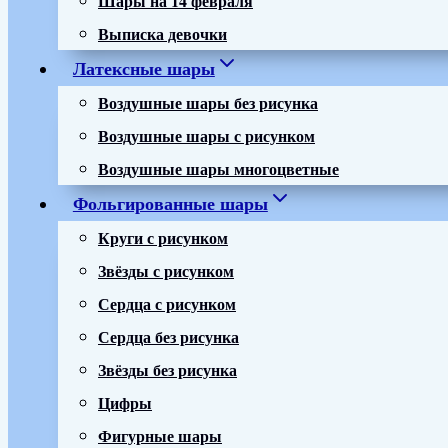
Выписка девочки
Латексные шары
Воздушные шары без рисунка
Воздушные шары с рисунком
Воздушные шары многоцветные
Фольгированные шары
Круги с рисунком
Звёзды с рисунком
Сердца с рисунком
Сердца без рисунка
Звёзды без рисунка
Цифры
Фигурные шары