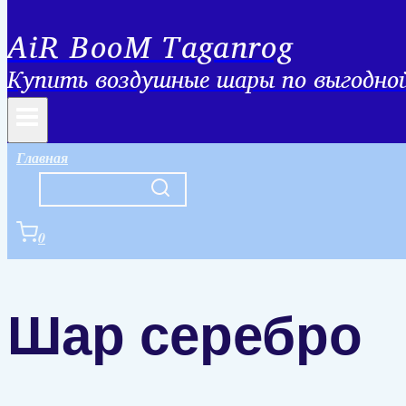
AiR BooM Taganrog
Купить воздушные шары по выгодной 
Главная
0
Шар серебро