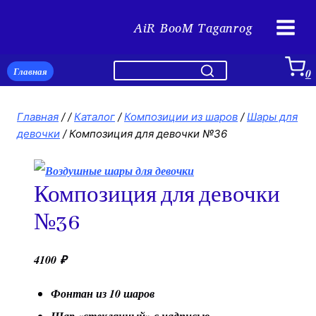
Перейти
AiR BooM Taganrog
к
содержимому
Главная
0
Главная
/
/
Каталог
/
Композиции из шаров
/
Шары для
девочки
/
Композиция для девочки №36
Композиция для девочки
№36
4100
₽
Фонтан из 10 шаров