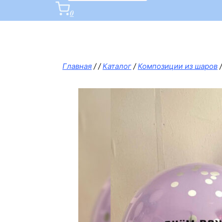
0
Главная
/
/
Каталог
/
Композиции из шаров
/