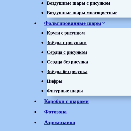
Воздушные шары с рисунком
Воздушные шары многоцветные
Фольгированные шары
Круги с рисунком
Звёзды с рисунком
Сердца с рисунком
Сердца без рисунка
Звёзды без рисунка
Цифры
Фигурные шары
Коробки с шарами
Фотозона
Аэромозаика