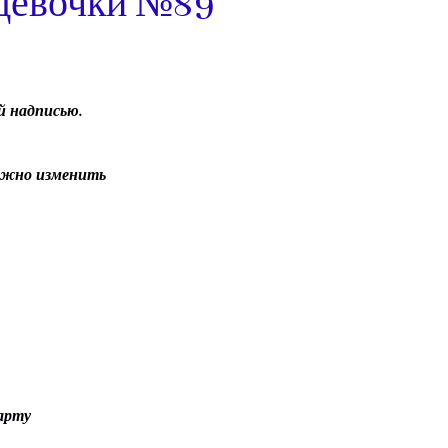
 девочки №89
й надписью.
можно изменить
арту