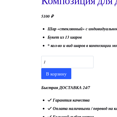
Композиция для
5100
₽
Шар «стеклянный» с индивидуально
Букет из 13 шаров
* кол-во и вид шаров в композиции 
Количество
товара
В корзину
Композиция
для
Быстрая ДОСТАВКА 24/7
девочки
Гарантия качества
№89
Оплата наличными / перевод на к
Большой выбор шаров