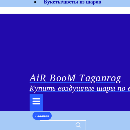
Букеты/цветы из шаров
AiR BooM Taganrog
Купить воздушные шары по в
Главная