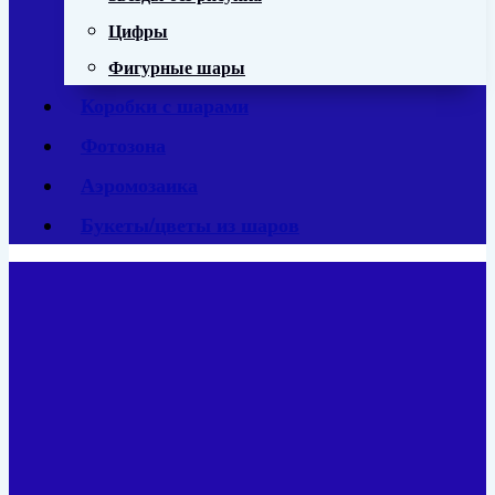
Цифры
Фигурные шары
Коробки с шарами
Фотозона
Аэромозаика
Букеты/цветы из шаров