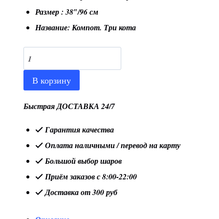
Размер : 38″/96 см
Название: Компот. Три кота
Количество
товара
В корзину
Шар
38"/96
Быстрая ДОСТАВКА 24/7
см
Гарантия качества
Фигура
Оплата наличными / перевод на карту
"Компот.
Большой выбор шаров
Три
Приём заказов с 8:00-22:00
кота"
Доставка от 300 руб