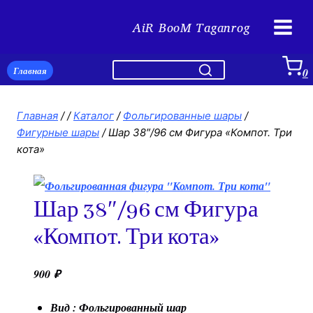
Перейти
AiR BooM Taganrog
к
содержимому
Главная
0
Главная
/
/
Каталог
/
Фольгированные шары
/
Фигурные шары
/
Шар 38″/96 см Фигура «Компот. Три
кота»
Шар 38″/96 см Фигура
«Компот. Три кота»
900
₽
Вид : Фольгированный шар