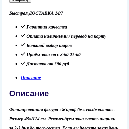
Шар
Быстрая ДОСТАВКА 24/7
45"/114
см
Гарантия качества
Фигура
Оплата наличными / перевод на карту
"Жираф
Большой выбор шаров
бежевый/
Приём заказов с 8:00-22:00
золото"
Доставка от 300 руб
Описание
Описание
Фольгированная фигура «Жираф бежевый/золото».
Размер 45»/114 см. Рекомендуем заказывать шарики
за 2-3 дня до торжества. Если вы делаете заказ день