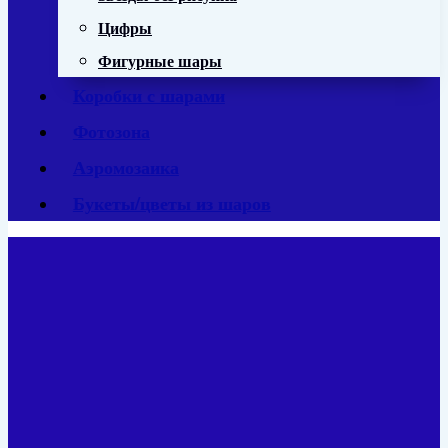
Цифры
Фигурные шары
Коробки с шарами
Фотозона
Аэромозаика
Букеты/цветы из шаров