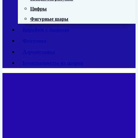
Цифры
Фигурные шары
Коробки с шарами
Фотозона
Аэромозаика
Букеты/цветы из шаров