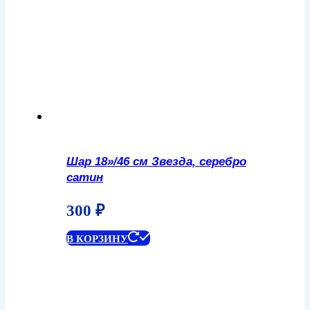
Шар 18»/46 см Звезда, серебро
сатин
300
₽
В КОРЗИНУ