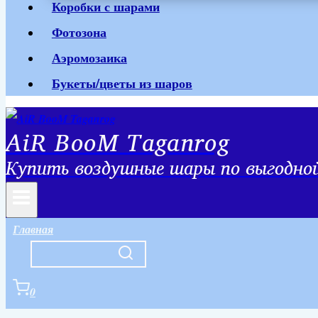
Коробки с шарами
Фотозона
Аэромозаика
Букеты/цветы из шаров
AiR BooM Taganrog
Купить воздушные шары по выгодной 
Главная
0