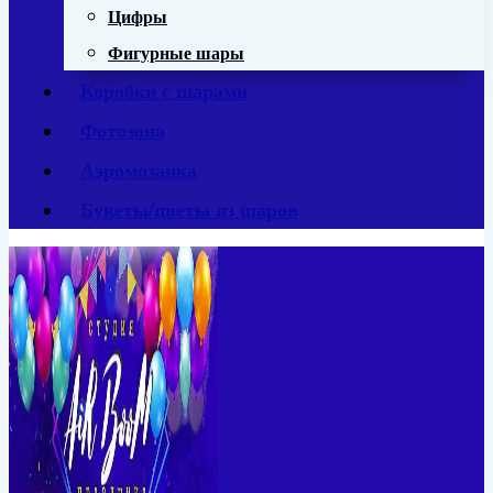
Цифры
Фигурные шары
Коробки с шарами
Фотозона
Аэромозаика
Букеты/цветы из шаров