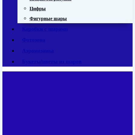
Цифры
Фигурные шары
Коробки с шарами
Фотозона
Аэромозаика
Букеты/цветы из шаров