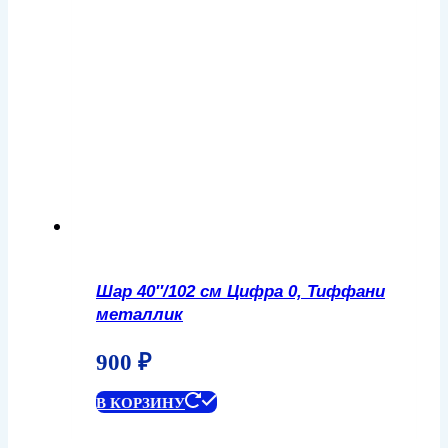
Шар 40″/102 см Цифра 0, Тиффани
металлик
900
₽
В КОРЗИНУ