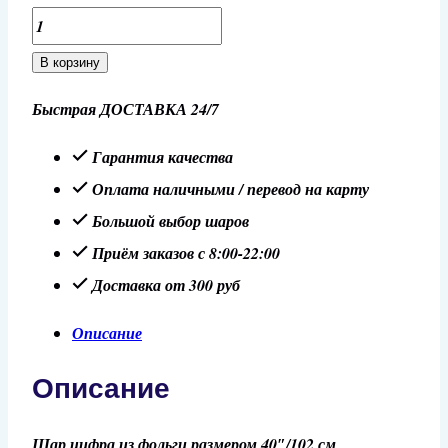
Количество
товара
В корзину
Шар
Быстрая ДОСТАВКА 24/7
40"/102
см
Гарантия качества
Цифра
Оплата наличными / перевод на карту
2,
Большой выбор шаров
Золото
Приём заказов с 8:00-22:00
металлик
Доставка от 300 руб
Описание
Описание
Шар цифра из фольги размером 40″/102 см