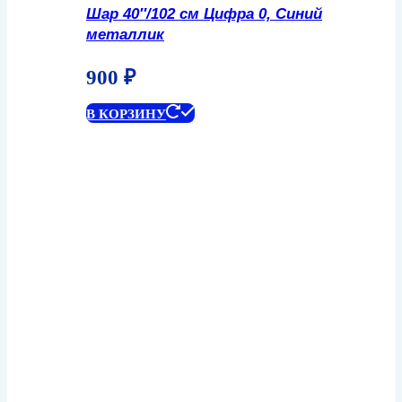
Шар 40″/102 см Цифра 0, Синий
металлик
900
₽
В КОРЗИНУ