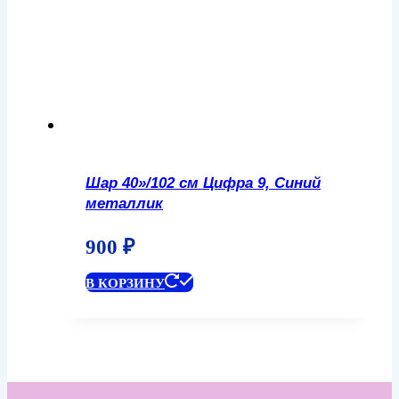
Шар 40»/102 см Цифра 9, Синий
металлик
900
₽
В КОРЗИНУ