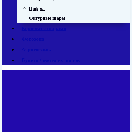
Цифры
Фигурные шары
Коробки с шарами
Фотозона
Аэромозаика
Букеты/цветы из шаров