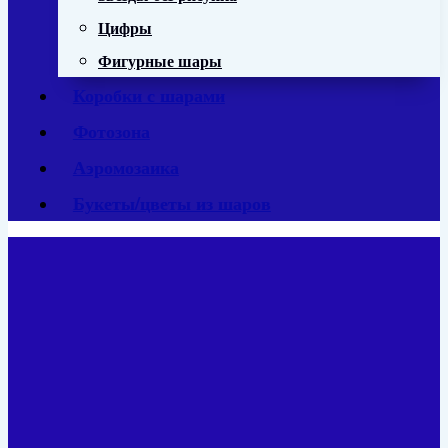
Цифры
Фигурные шары
Коробки с шарами
Фотозона
Аэромозаика
Букеты/цветы из шаров