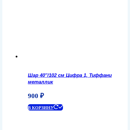
Шар 40″/102 см Цифра 1, Тиффани
металлик
900
₽
В КОРЗИНУ