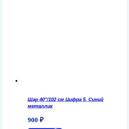
Шар 40″/102 см Цифра 5, Синий
металлик
900
₽