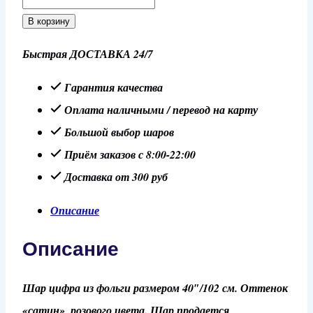
товара
В корзину
Шар
Быстрая ДОСТАВКА 24/7
40"/102
см
Гарантия качества
Цифра
Оплата наличными / перевод на карту
7,
Большой выбор шаров
Розовый
Приём заказов с 8:00-22:00
сатин
Доставка от 300 руб
Описание
Описание
Шар цифра из фольги размером 40″/102 см. Оттенок
«сатин», розового цвета. Шар продается